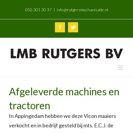
Skip
050 301 30 37
|
info@rutgersmechanisatie.nl
to
content
Facebook
Twitter
Afgeleverde machines en
tractoren
In Appingedam hebben we deze Vicon maaiers
verkocht en in bedrijf gesteld bij mts. E.C.J. de