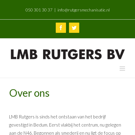
Skip
050 301 30 37
|
info@rutgersmechanisatie.nl
to
content
Facebook
Twitter
Over ons
LMB Rutgers is sinds het ontstaan van het bedrijf
gevestigd in Bedum. Eerst vlakbij het centrum, nu gelegen
aan de N46. Begonnen als smederij en nu ligt de focus op