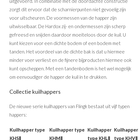
uitgevoerd. In combinatie met de doordachte constructie
zorgt dit ervoor dat de scharnierpunten niet gevoelig zijn
voor uitscheuren. De voormessen van de happer zijn
uitwisselbaar. De Hardox zij- en ondermessen zijn scherp
gefreesd en snijden daardoor moeiteloos door de kuil. U
kunt kiezen voor een dichte bodem of een bodem met
tanden. Het voordeel van de dichte bak is dat u hiermee
minder voer verliest en de fijnere bijproducten hiermee ook
kunt opscheppen. Met een tandenbodem is het wel mogelijk
om eenvoudiger de happer de kuil in te drukken.
Collectie kuilhappers
De nieuwe serie kuilhappers van Flingk bestaat uit vijf typen
happers:
Kuilhapper type
Kuilhapper type
Kuilhapper
Kuilhapper
KHSⅡ
KHMⅡ
type KHLⅡ
type KHVⅡ