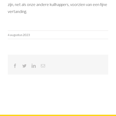
zijn, net als onze andere kuilhappers, voorzien van een fijne
vertanding.
4 augustus 2023
Facebook
Twitter
LinkedIn
E-
mail