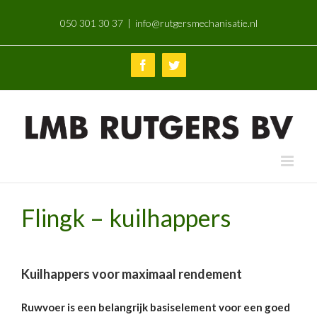
Skip
050 301 30 37
|
info@rutgersmechanisatie.nl
to
content
Facebook
Twitter
Flingk – kuilhappers
Kuilhappers voor maximaal rendement
Ruwvoer is een belangrijk basiselement voor een goed