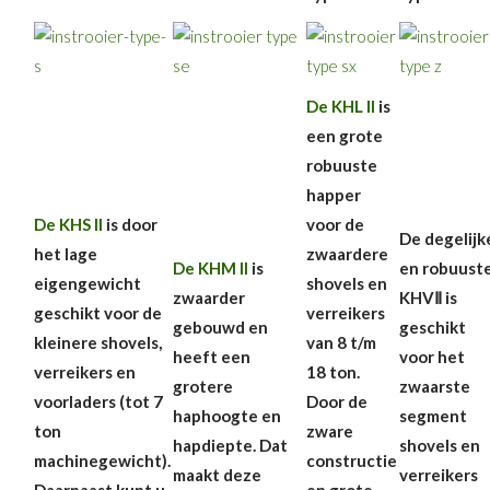
De KHL II
is
een grote
robuuste
happer
De KHS II
is door
voor de
De degelijk
het lage
zwaardere
De KHM II
is
en robuust
eigengewicht
shovels en
zwaarder
KHVⅡ is
geschikt voor de
verreikers
gebouwd en
geschikt
kleinere shovels,
van 8 t/m
heeft een
voor het
verreikers en
18 ton.
grotere
zwaarste
voorladers (tot 7
Door de
haphoogte en
segment
ton
zware
hapdiepte. Dat
shovels en
machinegewicht).
constructie
maakt deze
verreikers
Daarnaast kunt u
en grote