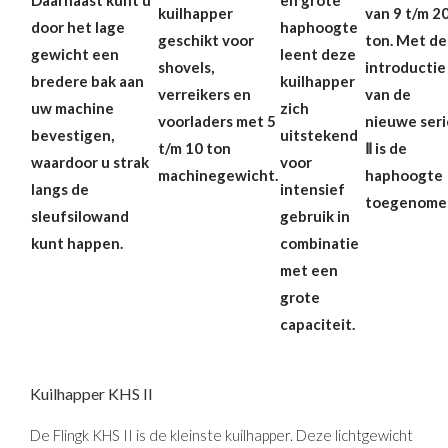
kuilhapper
van 9 t/m 2
door het lage
haphoogte
geschikt voor
ton. Met de
gewicht een
leent deze
shovels,
introductie
bredere bak aan
kuilhapper
verreikers en
van de
uw machine
zich
voorladers met 5
nieuwe seri
bevestigen,
uitstekend
t/m 10 ton
Ⅱ is de
waardoor u strak
voor
machinegewicht.
haphoogte
langs de
intensief
toegenome
sleufsilowand
gebruik in
kunt happen.
combinatie
met een
grote
capaciteit.
Kuilhapper KHS II
De Flingk KHS II is de kleinste kuilhapper. Deze lichtgewicht