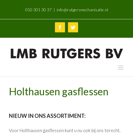
Skip
050 301 30 37
|
info@rutgersmechanisatie.nl
to
content
Facebook
Twitter
Holthausen gasflessen
NIEUW IN ONS ASSORTIMENT:
Voor Holthausen gasflessen kunt u nu ook bij ons terecht.