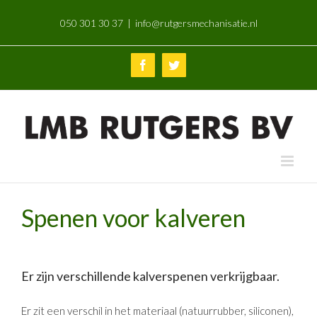
Skip
050 301 30 37
|
info@rutgersmechanisatie.nl
to
content
Facebook
Twitter
Spenen voor kalveren
Er zijn verschillende kalverspenen verkrijgbaar.
Er zit een verschil in het materiaal (natuurrubber, siliconen),