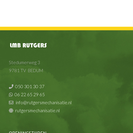
Stedumerweg 3
9781 TV BEDUM
050 301 30 37
06 22 65 29 65
info@rutgersmechanisatie.nl
rutgersmechanisatie.nl
OPENINGSTIJDEN