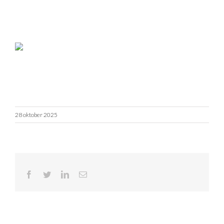
28 oktober 2025
Facebook
Twitter
LinkedIn
E-
mail