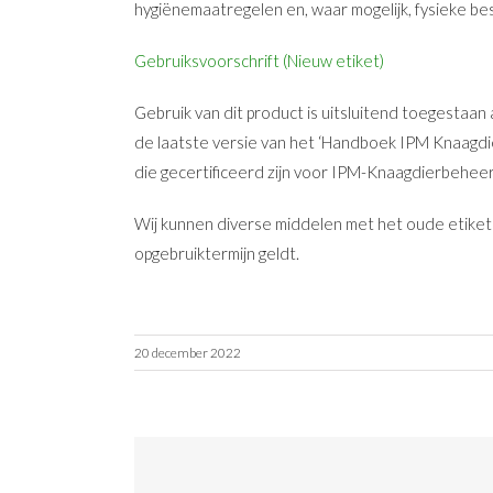
hygiënemaatregelen en, waar mogelijk, fysieke b
Gebruiksvoorschrift (Nieuw etiket)
Gebruik van dit product is uitsluitend toegestaa
de laatste versie van het ‘Handboek IPM Knaagdier
die gecertificeerd zijn voor IPM-Knaagdierbeheer
Wij kunnen diverse middelen met het oude etiket
opgebruiktermijn geldt.
20 december 2022