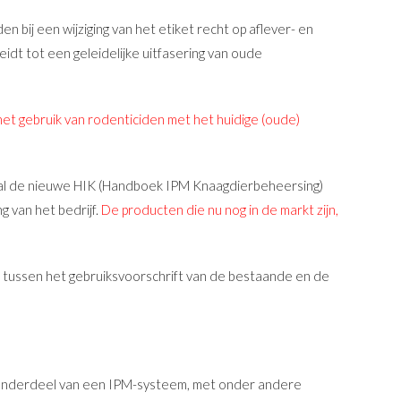
 bij een wijziging van het etiket recht op aflever- en
idt tot een geleidelijke uitfasering van oude
 het gebruik van rodenticiden met het huidige (oude)
zal de nieuwe HIK (Handboek IPM Knaagdierbeheersing)
ng van het bedrijf.
De producten die nu nog in de markt zijn,
en tussen het gebruiksvoorschrift van de bestaande en de
s onderdeel van een IPM-systeem, met onder andere