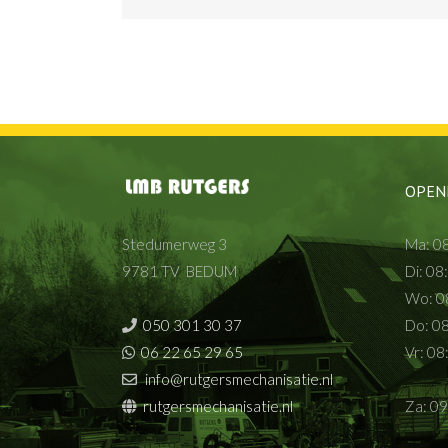
OPEN
Stedumerweg 3
Ma: 08
9781 TV BEDUM
Di: 08
Wo: 08
050 301 30 37
Do: 08
06 22 65 29 65
Vr: 08
info@rutgersmechanisatie.nl
rutgersmechanisatie.nl
Za: 09