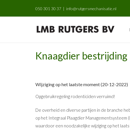
Skip
050 301 30 37
|
info@rutgersmechanisatie.nl
to
content
Knaagdier bestrijdin
Wijziging op het laatste moment (20-12-2022)
Opgebruikregeling rodenticiden verruimd!
De overheid en diverse partijen in de branche he
op het Integraal Plaagdier Managementsysteem (IP
waardoor een noodzakelijke wijziging op het la