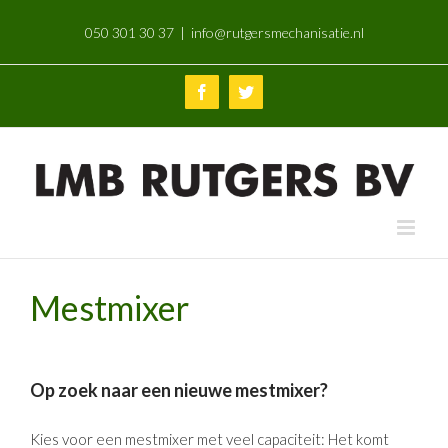
Skip
050 301 30 37
|
info@rutgersmechanisatie.nl
to
content
Facebook
Twitter
Mestmixer
Op zoek naar een nieuwe mestmixer?
Kies voor een mestmixer met veel capaciteit: Het komt