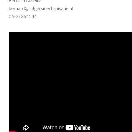
Bernard Ausema:
bernard@rutgersmechanisatie.nl
06-27364544