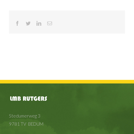
Facebook
Twitter
LinkedIn
E-
mail
Stedumerweg 3
9781 TV BEDUM