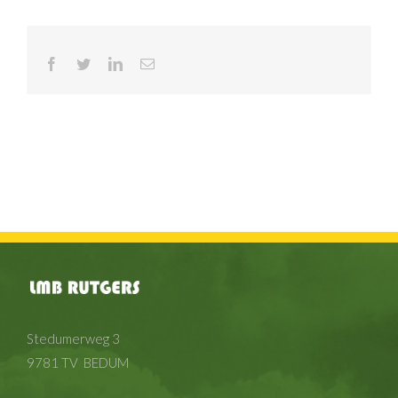
Facebook
Twitter
LinkedIn
E-
mail
Stedumerweg 3
9781 TV BEDUM