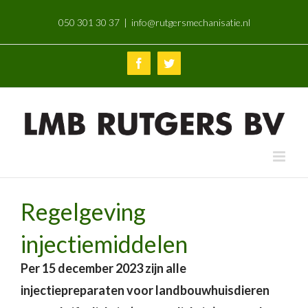
Skip
050 301 30 37
|
info@rutgersmechanisatie.nl
to
content
Facebook
Twitter
Regelgeving
injectiemiddelen
Per 15 december 2023 zijn alle
injectiepreparaten voor landbouwhuisdieren