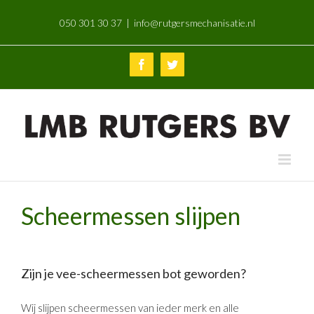
Skip
050 301 30 37
|
info@rutgersmechanisatie.nl
to
content
Facebook
Twitter
Scheermessen slijpen
Zijn je vee-scheermessen bot geworden?
Wij slijpen scheermessen van ieder merk en alle