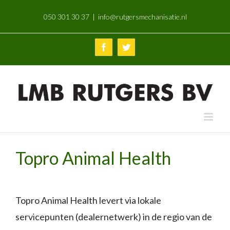
Skip
050 301 30 37
|
info@rutgersmechanisatie.nl
to
content
Facebook
Twitter
Topro Animal Health
Topro Animal Health levert via lokale
servicepunten (dealernetwerk) in de regio van de