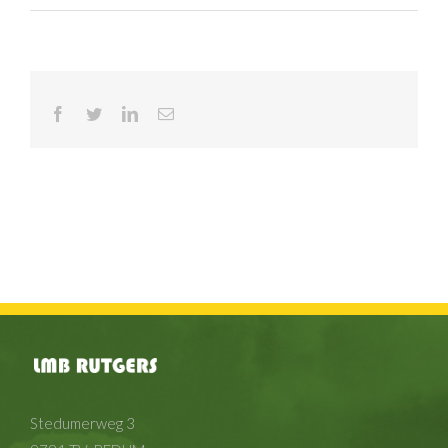
Facebook
Twitter
LinkedIn
E-
mail
Stedumerweg 3