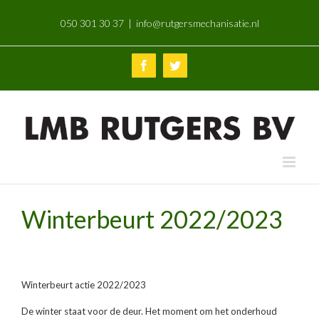
Skip
050 301 30 37
|
info@rutgersmechanisatie.nl
to
content
Facebook
Twitter
Winterbeurt 2022/2023
Winterbeurt actie 2022/2023
De winter staat voor de deur. Het moment om het onderhoud