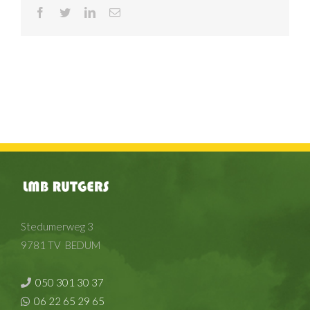
Facebook
Twitter
LinkedIn
E-
mail
Stedumerweg 3
9781 TV BEDUM
050 301 30 37
06 22 65 29 65