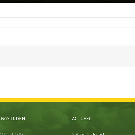
INGSTIJDEN
ACTUEEL
:00 - 17:00 u
Agger’s drench