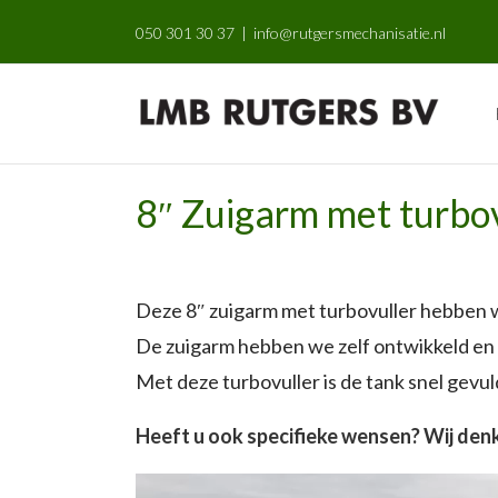
Skip
050 301 30 37
|
info@rutgersmechanisatie.nl
to
content
8″ Zuigarm met turbo
Deze 8″ zuigarm met turbovuller hebben 
De zuigarm hebben we zelf ontwikkeld en
Met deze turbovuller is de tank snel gevuld
Heeft u ook specifieke wensen? Wij den