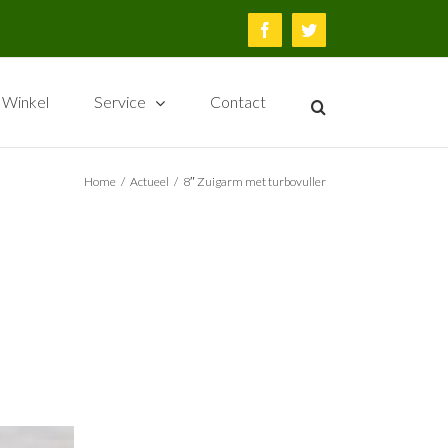
Facebook
Twitter
Winkel
Service
Contact
Home
/
Actueel
/
8″ Zuigarm met turbovuller