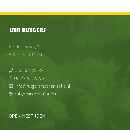
Stedumerweg 3
9781 TV BEDUM
050 301 30 37
06 22 65 29 65
info@rutgersmechanisatie.nl
rutgersmechanisatie.nl
OPENINGSTIJDEN