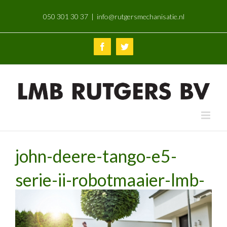
Skip
050 301 30 37
|
info@rutgersmechanisatie.nl
to
content
Facebook
Twitter
john-deere-tango-e5-
serie-ii-robotmaaier-lmb-
rutgers-mechanisatie-