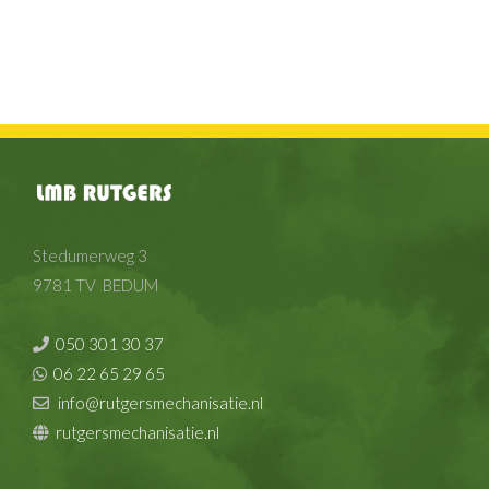
Stedumerweg 3
9781 TV BEDUM
050 301 30 37
06 22 65 29 65
info@rutgersmechanisatie.nl
rutgersmechanisatie.nl