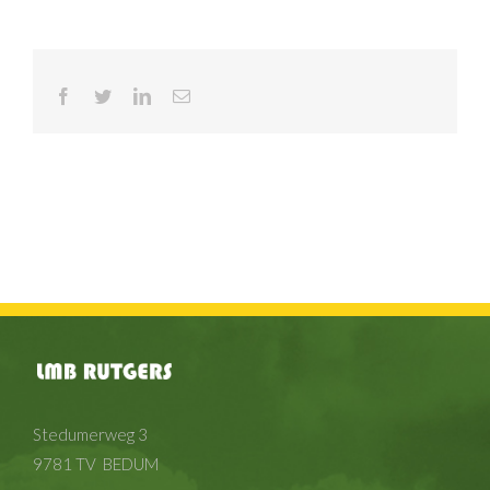
Facebook
Twitter
LinkedIn
E-
mail
Stedumerweg 3
9781 TV BEDUM