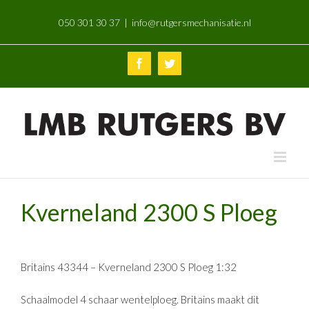
Skip
050 301 30 37
|
info@rutgersmechanisatie.nl
to
content
Facebook
Twitter
Kverneland 2300 S Ploeg
Britains 43344 – Kverneland 2300 S Ploeg 1:32
Schaalmodel 4 schaar wentelploeg. Britains maakt dit