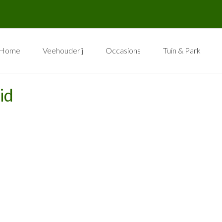
Home
Veehouderij
Occasions
Tuin & Park
id