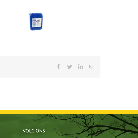
Facebook
Twitter
LinkedIn
E-
mail
VOLG ONS