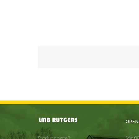
OPEN
Stedumerweg 3
Ma: 08