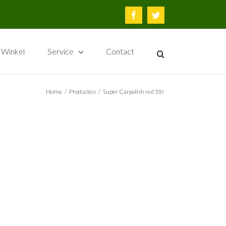
Facebook
Twitter
Winkel
Service
Contact
Home
/
Producten
/
Super Carpolish red 5ltr