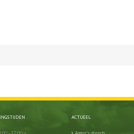
INGSTIJDEN
ACTUEEL
:00 - 17:00 u
Agger’s drench