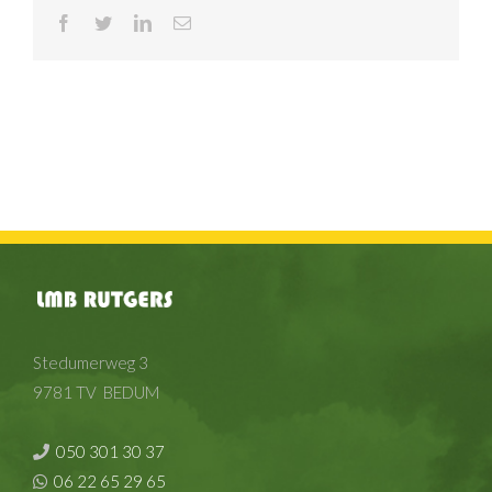
Facebook
Twitter
LinkedIn
E-
mail
Stedumerweg 3
9781 TV BEDUM
050 301 30 37
06 22 65 29 65