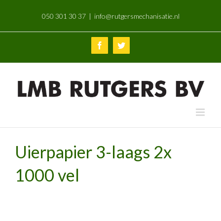
Skip
050 301 30 37
|
info@rutgersmechanisatie.nl
to
content
Facebook
Twitter
Uierpapier 3-laags 2x
1000 vel