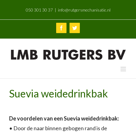
Skip
050 301 30 37
|
info@rutgersmechanisatie.nl
to
content
Facebook
Twitter
Suevia weidedrinkbak
De voordelen van een Suevia weidedrinkbak:
• Door de naar binnen gebogen rand is de