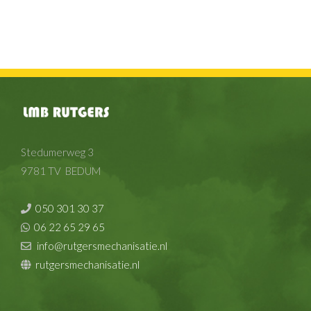
Stedumerweg 3
9781 TV BEDUM
050 301 30 37
06 22 65 29 65
info@rutgersmechanisatie.nl
rutgersmechanisatie.nl