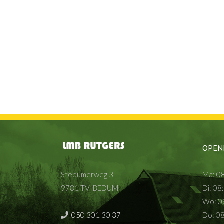
OPEN
Stedumerweg 3
Ma: 08
9781 TV BEDUM
Di: 08
Wo: 08
050 301 30 37
Do: 08