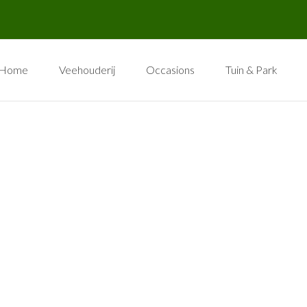
Home
Veehouderij
Occasions
Tuin & Park
John Deere
Merken