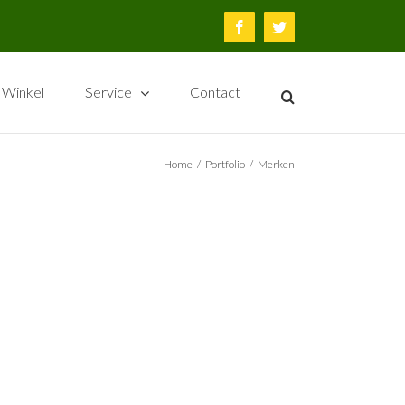
Facebook
Twitter
Winkel
Service
Contact
Home
/
Portfolio
/
Merken
John Deere
Merken