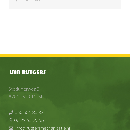
mail
Stedumerweg 3
9781 TV BEDUM
050 301 30 37
06 22 65 29 65
info@rutgersmechanisatie.nl