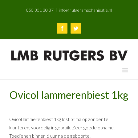
Skip
050 301 30 37
|
info@rutgersmechanisatie.nl
to
content
Facebook
Twitter
Ovicol lammerenbiest 1kg
Ovicol lammerenbiest 1kg lost prima op zonder te
klonteren, voordelig in gebruik. Zeer goede opname.
Toedienen binnen 6 uur na de geboorte.