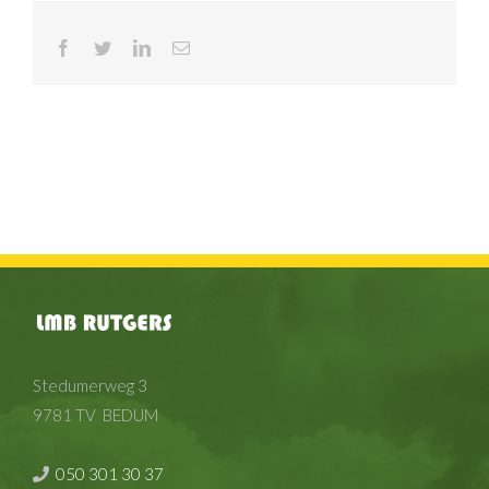
Facebook
Twitter
LinkedIn
E-
mail
Stedumerweg 3
9781 TV BEDUM
050 301 30 37