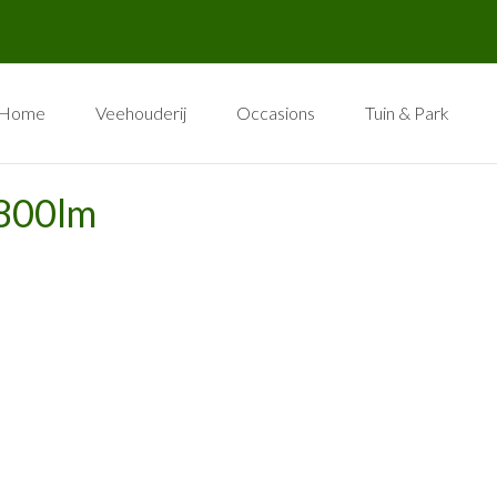
Home
Veehouderij
Occasions
Tuin & Park
800lm