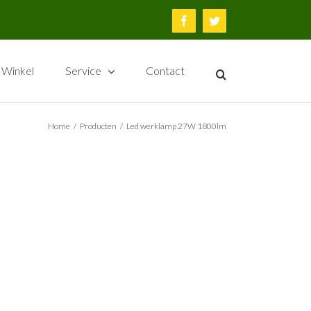
Facebook
Twitter
Winkel
Service
Contact
Home
/
Producten
/
Led werklamp 27W 1800lm