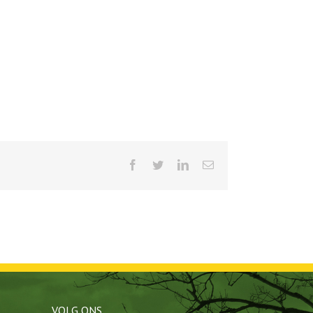
Facebook
Twitter
LinkedIn
E-
mail
VOLG ONS