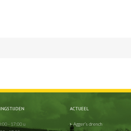
INGSTIJDEN
ACTUEEL
:00 - 17:00 u
Agger’s drench