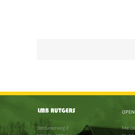
OPEN
Stedumerweg 3
Ma: 08